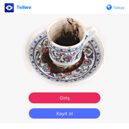
Tellwe
Türkçe
Giriş
Kayıt ol