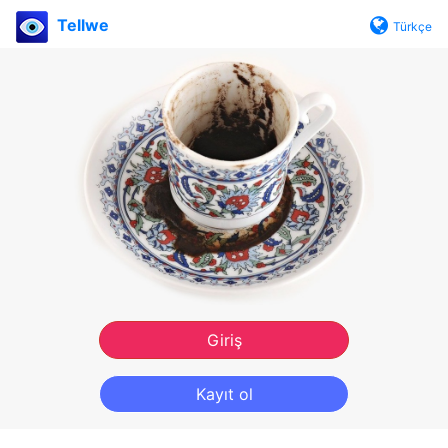
Tellwe
Türkçe
Giriş
Kayıt ol