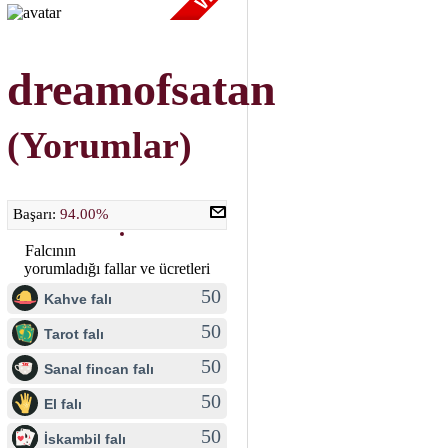
dreamofsatan
(Yorumlar)
Başarı:
94.00%
Falcının
yorumladığı fallar ve ücretleri
50
Kahve falı
50
Tarot falı
50
Sanal fincan falı
50
El falı
50
İskambil falı