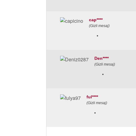
cap****
(Gizli mesaj)
Den****
(Gizli mesaj)
ful****
(Gizli mesaj)