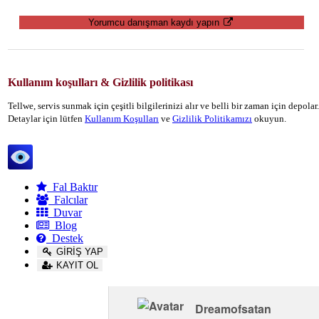
Yorumcu danışman kaydı yapın
Kullanım koşulları & Gizlilik politikası
Tellwe, servis sunmak için çeşitli bilgilerinizi alır ve belli bir zaman için depola
Detaylar için lütfen
Kullanım Koşulları
ve
Gizlilik Politikamızı
okuyun.
Tellwe
Fal Baktır
Falcılar
Duvar
Blog
Destek
GİRİŞ YAP
KAYIT OL
Dreamofsatan