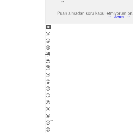
Puan almadan soru kabul etmiyorum ona 
devamı
🙂
😀
😆
🤣
😎
😇
😍
🤩
😘
😏
😵
🤪
😒
😴
😲