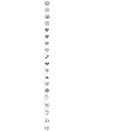
😱
😢
😭
😠
💖
🧡
💙
💚
💕
💔
🎯
🔥
💯
🧿
✋
👋
👌
👍
👎