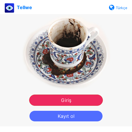
Tellwe
Türkçe
Giriş
Kayıt ol