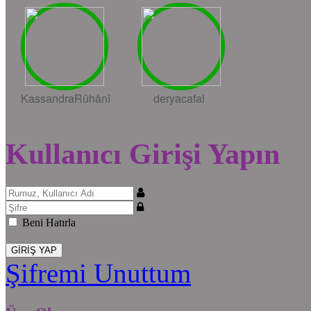
KassandraRûhânî
deryacafal
Kullanıcı Girişi Yapın
Beni Hatırla
Şifremi Unuttum