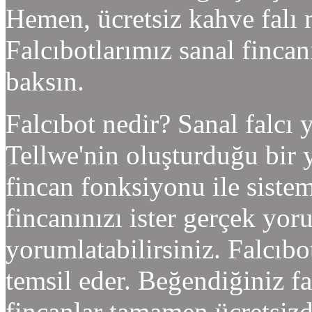
Hemen, ücretsiz kahve falı
Falcıbotlarımız sanal finca
baksın.
Falcıbot nedir? Sanal falcı y
Tellwe'nin oluşturduğu bir 
fincan fonksiyonu ile sistem
fincanınızı ister gerçek yoru
yorumlatabilirsiniz. Falcıbotl
temsil eder. Beğendiğiniz f
fincanlar tamamen ücretsiz