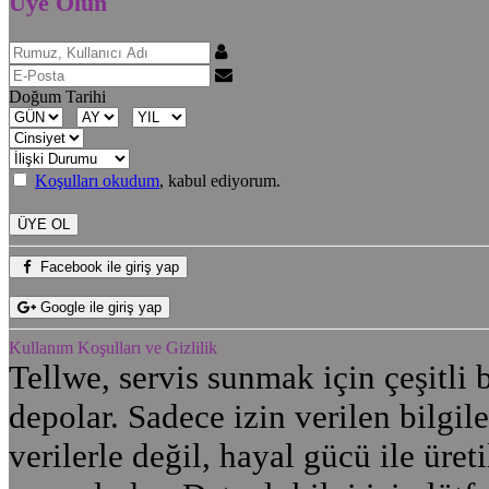
Üye Olun
Doğum Tarihi
Koşulları okudum
, kabul ediyorum.
Facebook ile giriş yap
Google ile giriş yap
Kullanım Koşulları ve Gizlilik
Tellwe, servis sunmak için çeşitli bi
depolar. Sadece izin verilen bilgil
verilerle değil, hayal gücü ile üret