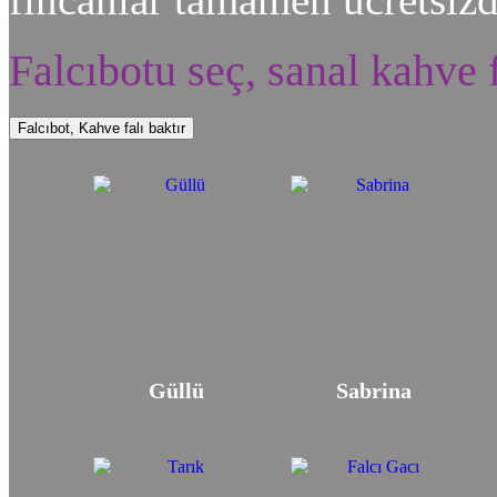
Falcıbotu seç, sanal kahve f
Falcıbot, Kahve falı baktır
Güllü
Sabrina