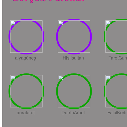
alyagüneş
Hislisultan
TarotGun
auratarot
DurrinArbel
FalciKer