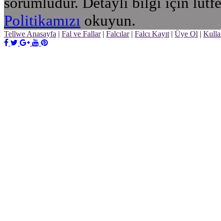
sorumludur. Detaylı bilgi için lütf
Politikamızı
okuyun.
Tellwe Anasayfa
|
Fal ve Fallar
|
Falcılar
|
Falcı Kayıt
|
Üye Ol
|
Kulla