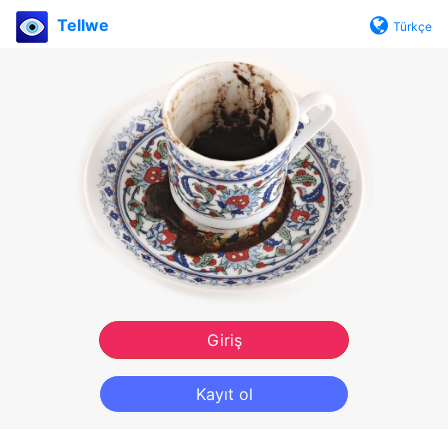
Tellwe
Türkçe
Giriş
Kayıt ol