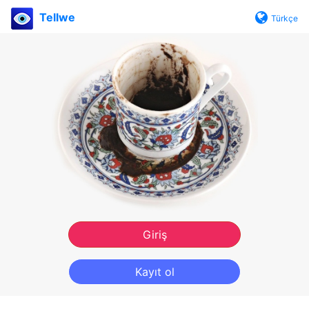
Tellwe
Türkçe
Giriş
Kayıt ol