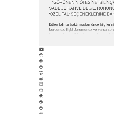
GÖRÜNENİN ÖTESİNE, BİLİNÇAL
SADECE KAHVE DEĞİL, RUHUNUZ
'ÖZEL FAL' SEÇENEKLERİNE BA
lütfen falınızı baktırmadan önce bilgileri
burcunuz, ilişki durumunuz ve varsa sorun
bana doğru şekilde ulaşır ve size en doğr
bilgiler yorumu etkileyebilir. fallarım s
belirtmeniz falınızın doğruluğunu artırır s
🙂
😀
😆
🤣
😎
😇
😍
🤩
😘
😏
😵