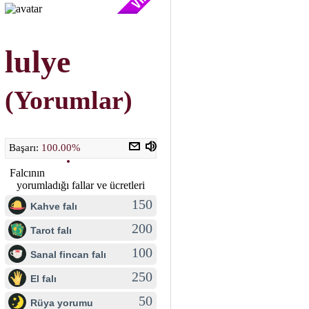
lulye
(Yorumlar)
Başarı:
100.00%
Falcının
yorumladığı fallar ve ücretleri
150
Kahve falı
200
Tarot falı
100
Sanal fincan falı
250
El falı
50
Rüya yorumu