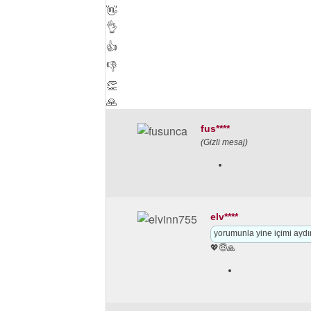
👋
👌
👍
👎
👏
🙏
fus****
(Gizli mesaj)
elv****
yorumunla yine içimi aydın
💖😇🙏