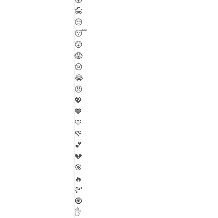
🤪
😒
😴
😲
😱
😢
😭
😠
💖
🧡
💙
💚
💕
💔
🎯
🔥
💯
🧿
✋