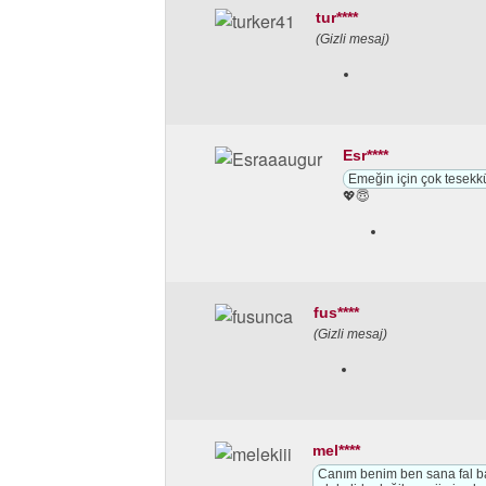
tur****
(Gizli mesaj)
Esr****
Emeğin için çok tesekk
💖😇
fus****
(Gizli mesaj)
mel****
Canım benim ben sana fal bak