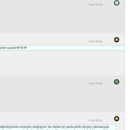
3 ay önce
3 ay önce
ürler canım🌹🌸🌹
4 ay önce
4 ay önce
tirdigimda enerjim değişiyor bu falda iyi yada kötü birşey çıkmasıyla