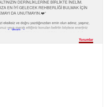
TINIZIN DERİNLİKLERİNE BİRLİKTE İNELİM.
A EN İYİ GELECEK REHBERLİĞİ BULMAK İÇİN
KMAYI DA UNUTMAYIN.❤️
nizi eksiksiz ve doğru yazdığınızdan emin olun adınız, yaşınız,
uz veya merak ettiğiniz konuları belirtin böylece enerjiniz
devamı
u, hisli ve öngörülü bakımı yapabilirim yanlış veya eksik
ize rehber olacak öngörüler sunar her soruyu ve detayı
Yorumlar
abırlı ve açık olun, hislerinize güvenin❤️