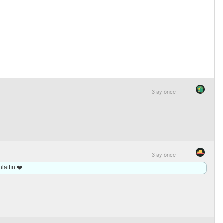
3 ay önce
3 ay önce
lattın ❤️