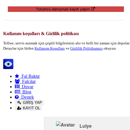
Yorumcu danışman kaydı yapın
Kullanım koşulları & Gizlilik politikası
Tellwe, servis sunmak için çeşitli bilgilerinizi alır ve belli bir zaman için depola
Detaylar için lütfen
Kullanım Koşulları
ve
Gizlilik Politikamızı
okuyun.
Tellwe
Fal Baktır
Falcılar
Duvar
Blog
Destek
GİRİŞ YAP
KAYIT OL
Lulye