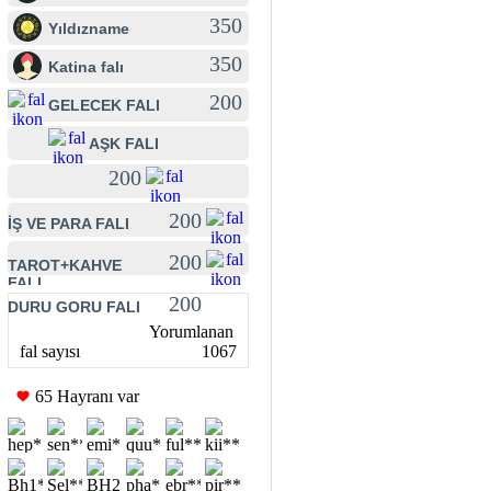
350
Yıldızname
350
Katina falı
200
GELECEK FALI
AŞK FALI
200
200
İŞ VE PARA FALI
200
TAROT+KAHVE
FALI
200
DURU GORU FALI
Yorumlanan
fal sayısı
1067
65 Hayranı var