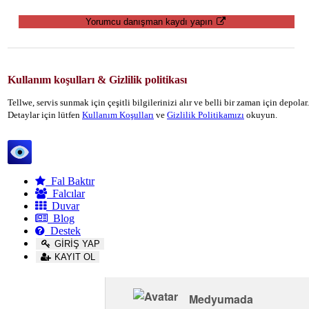
Yorumcu danışman kaydı yapın
Kullanım koşulları & Gizlilik politikası
Tellwe, servis sunmak için çeşitli bilgilerinizi alır ve belli bir zaman için depola
Detaylar için lütfen
Kullanım Koşulları
ve
Gizlilik Politikamızı
okuyun.
Tellwe
Fal Baktır
Falcılar
Duvar
Blog
Destek
GİRİŞ YAP
KAYIT OL
Medyumada