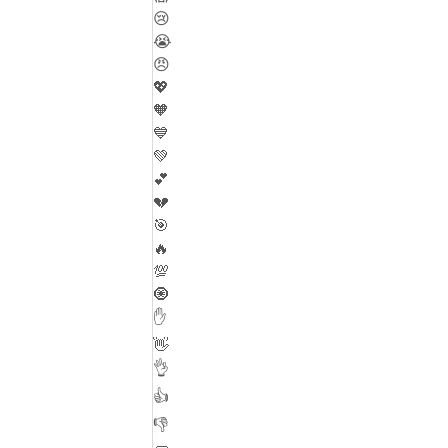
😢
😭
😠
💖
🧡
💙
💚
💕
💔
🎯
🔥
💯
🧿
✋
👋
👌
👍
👎