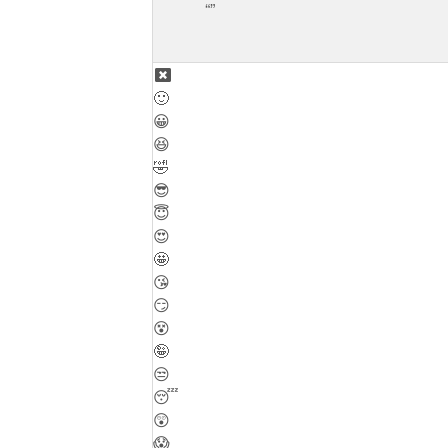
🙂
😀
😆
🤣
😎
😇
😍
🤩
😘
😏
😵
🤪
😒
😴
😲
😱