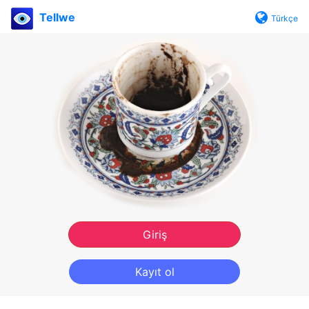
Tellwe
Türkçe
Giriş
Kayıt ol