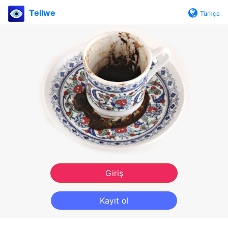
Tellwe
Türkçe
Giriş
Kayıt ol