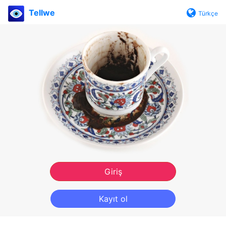
Tellwe
Türkçe
Giriş
Kayıt ol