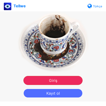
Tellwe
Türkçe
Giriş
Kayıt ol