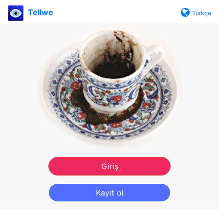
Tellwe
Türkçe
Giriş
Kayıt ol