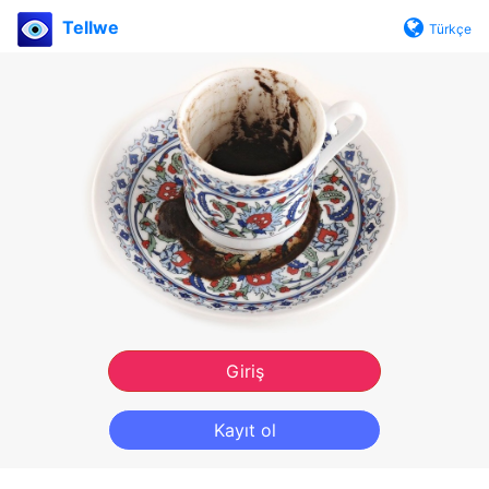
Tellwe
Türkçe
Giriş
Kayıt ol