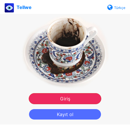
Tellwe
Türkçe
Giriş
Kayıt ol