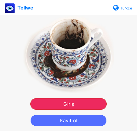
Tellwe
Türkçe
Giriş
Kayıt ol