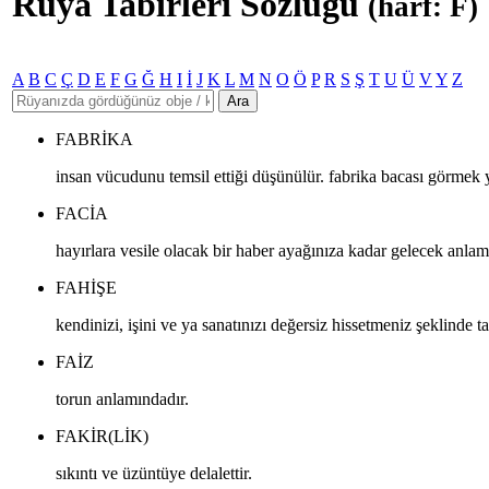
Rüya Tabirleri Sözlüğü
(harf: F)
A
B
C
Ç
D
E
F
G
Ğ
H
I
İ
J
K
L
M
N
O
Ö
P
R
S
Ş
T
U
Ü
V
Y
Z
Ara
FABRIKA
insan vücudunu temsil ettiği düşünülür. fabrika bacası görmek ye
FACIA
hayırlara vesile olacak bir haber ayağınıza kadar gelecek anlam
FAHIŞE
kendinizi, işini ve ya sanatınızı değersiz hissetmeniz şeklinde ta
FAIZ
torun anlamındadır.
FAKIR(LIK)
sıkıntı ve üzüntüye delalettir.