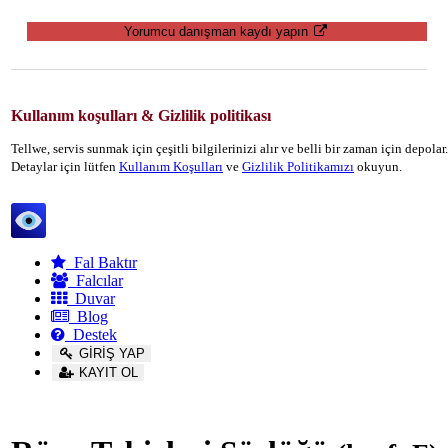
Yorumcu danışman kaydı yapın
Kullanım koşulları & Gizlilik politikası
Tellwe, servis sunmak için çeşitli bilgilerinizi alır ve belli bir zaman için depola
Detaylar için lütfen
Kullanım Koşulları
ve
Gizlilik Politikamızı
okuyun.
Tellwe
Fal Baktır
Falcılar
Duvar
Blog
Destek
GİRİŞ YAP
KAYIT OL