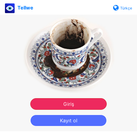
Tellwe
Türkçe
Giriş
Kayıt ol