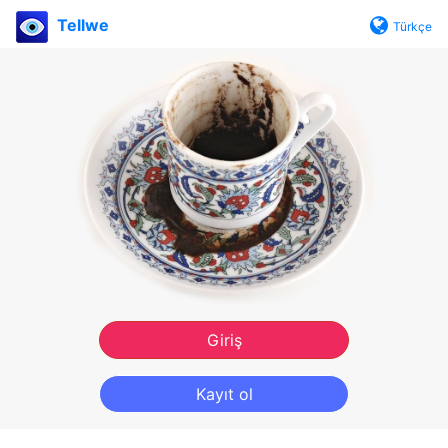
Tellwe
Türkçe
Giriş
Kayıt ol