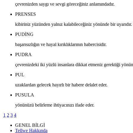
çevrenizden saygı ve sevgi göreceğiniz anlamındadır.
PRENSES
kibiriniz yüzünden yalnız kalabileceğiniz yönünde bir uyarıdır.
PUDING
başarısızlığın ve hayal kırıklıklarının habercisidir.
PUDRA
çevrenizdeki iki yüzlü insanlara dikkat etmeniz gerektiği yönünd
PUL
uzaklardan gelecek hayırlı bir habere delalet eder.
PUSULA
yönünüzü belirleme ihtiyacınızı ifade eder.
1
2
3
4
GENEL BİLGİ
Tellwe Hakkında