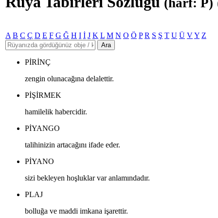
Rüya Tabirleri Sözlüğü
(harf: P)
A
B
C
Ç
D
E
F
G
Ğ
H
I
İ
J
K
L
M
N
O
Ö
P
R
S
Ş
T
U
Ü
V
Y
Z
Ara
PIRINÇ
zengin olunacağına delalettir.
PIŞIRMEK
hamilelik habercidir.
PIYANGO
talihinizin artacağını ifade eder.
PIYANO
sizi bekleyen hoşluklar var anlamındadır.
PLAJ
bolluğa ve maddi imkana işarettir.