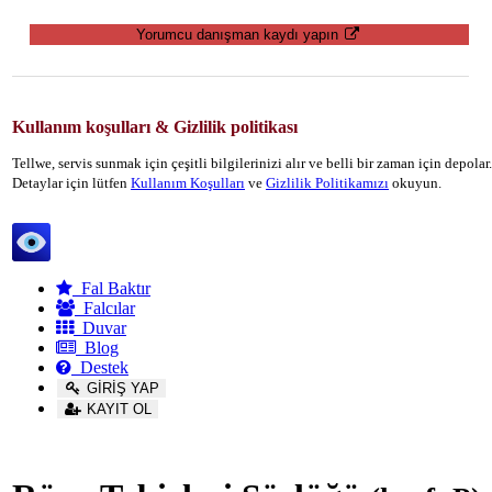
Yorumcu danışman kaydı yapın
Kullanım koşulları & Gizlilik politikası
Tellwe, servis sunmak için çeşitli bilgilerinizi alır ve belli bir zaman için depola
Detaylar için lütfen
Kullanım Koşulları
ve
Gizlilik Politikamızı
okuyun.
Tellwe
Fal Baktır
Falcılar
Duvar
Blog
Destek
GİRİŞ YAP
KAYIT OL